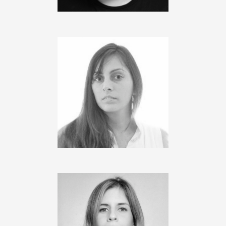
JIMENA MAGERL
Project Manager
M. VIRGINIA COSENTINO
Arquitecta